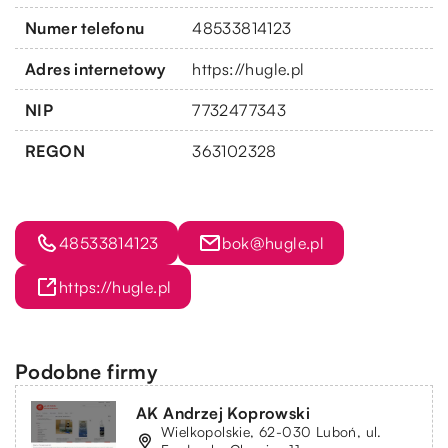
Numer telefonu
48533814123
Adres internetowy
https://hugle.pl
NIP
7732477343
REGON
363102328
48533814123
bok@hugle.pl
https://hugle.pl
Podobne firmy
AK Andrzej Koprowski
Wielkopolskie, 62-030 Luboń, ul.