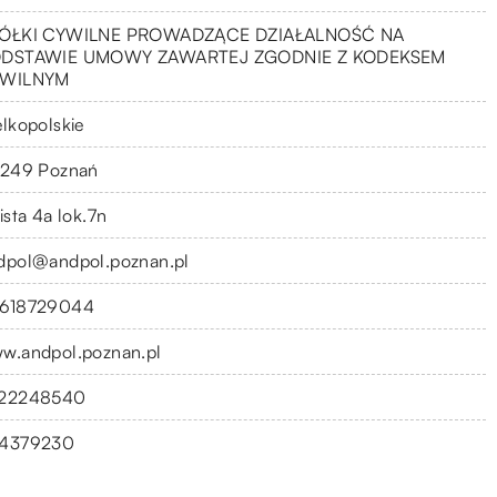
ÓŁKI CYWILNE PROWADZĄCE DZIAŁALNOŚĆ NA
DSTAWIE UMOWY ZAWARTEJ ZGODNIE Z KODEKSEM
WILNYM
elkopolskie
-249 Poznań
ista 4a lok.7n
dpol@andpol.poznan.pl
618729044
w.andpol.poznan.pl
22248540
4379230