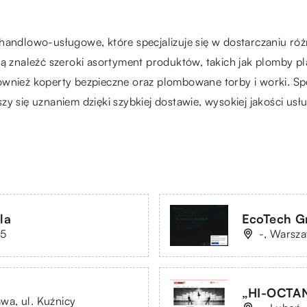
 handlowo-usługowe, które specjalizuje się w dostarczaniu ró
ogą znaleźć szeroki asortyment produktów, takich jak plomby
ównież koperty bezpieczne oraz plombowane torby i worki. Sp
zy się uznaniem dzięki szybkiej dostawie, wysokiej jakości us
la
EcoTech Gr
 5
-, Warsza
„HI-OCTANE
a, ul. Kuźnicy