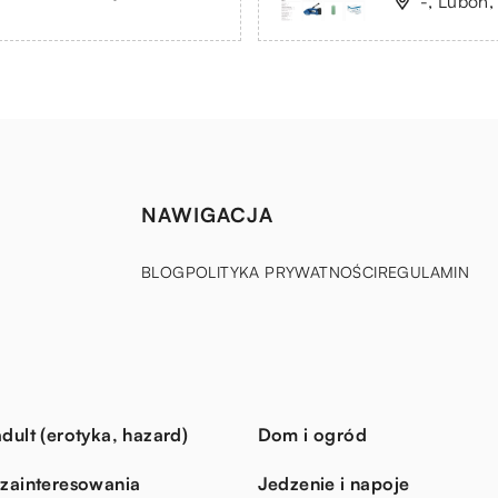
-, Luboń,
NAWIGACJA
BLOG
POLITYKA PRYWATNOŚCI
REGULAMIN
dult (erotyka, hazard)
Dom i ogród
 zainteresowania
Jedzenie i napoje