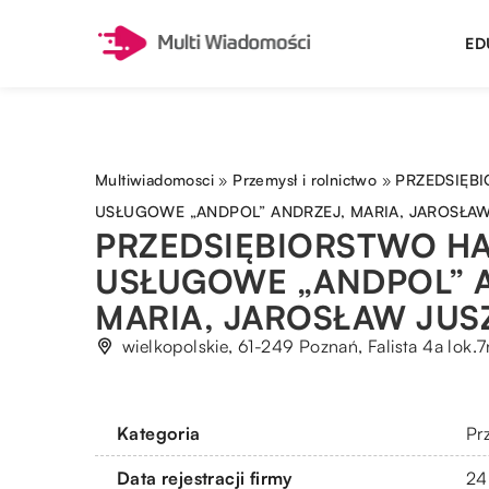
ED
Multiwiadomosci
»
Przemysł i rolnictwo
»
PRZEDSIĘB
USŁUGOWE „ANDPOL” ANDRZEJ, MARIA, JAROSŁAW
PRZEDSIĘBIORSTWO H
USŁUGOWE „ANDPOL” 
MARIA, JAROSŁAW JUSZ
wielkopolskie, 61-249 Poznań, Falista 4a lok.7
Kategoria
Pr
Data rejestracji firmy
24