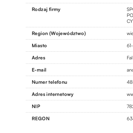
Rodzaj firmy
SP
PO
CY
Region (Województwo)
wi
Miasto
61
Adres
Fal
E-mail
an
Numer telefonu
48
Adres internetowy
ww
NIP
78
REGON
63