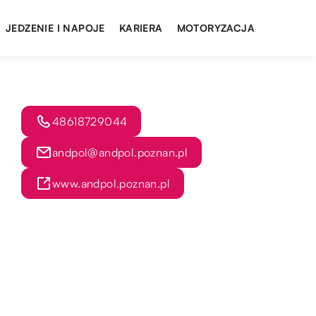
JEDZENIE I NAPOJE
KARIERA
MOTORYZACJA
48618729044
andpol@andpol.poznan.pl
www.andpol.poznan.pl