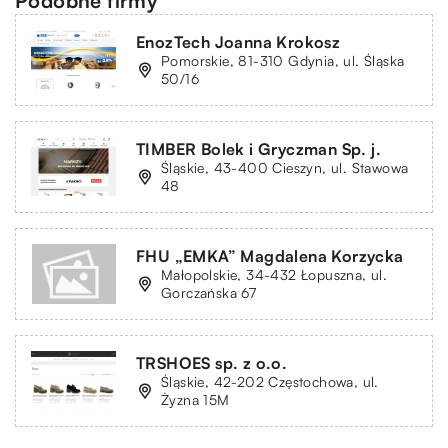
Podobne firmy
EnozTech Joanna Krokosz
Pomorskie, 81-310 Gdynia, ul. Śląska
50/16
TIMBER Bolek i Gryczman Sp. j.
Śląskie, 43-400 Cieszyn, ul. Stawowa
48
FHU „EMKA” Magdalena Korzycka
Małopolskie, 34-432 Łopuszna, ul.
Gorczańska 67
TRSHOES sp. z o.o.
Śląskie, 42-202 Częstochowa, ul.
Żyzna 15M