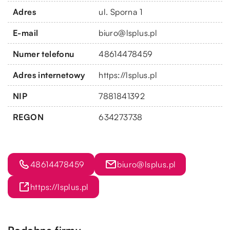
Adres
ul. Sporna 1
E-mail
biuro@lsplus.pl
Numer telefonu
48614478459
Adres internetowy
https://lsplus.pl
NIP
7881841392
REGON
634273738
48614478459
biuro@lsplus.pl
https://lsplus.pl