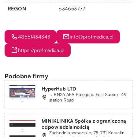
REGON
634653777
48661434343
info@profmedica.pl
https://profmedica.pl
Podobne firmy
HyperHub LTD
-, BN26 6EA Polegate, East Sussex, 49
station Road
MINIKLINIKA Spółka z ograniczoną
odpowiedzialnością
Zachodniopomorskie, 75-731 Koszalin,