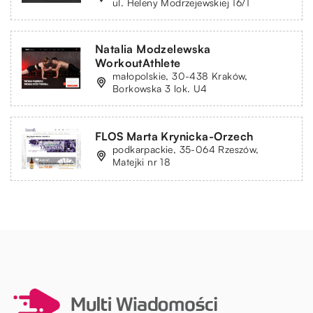
ul. Heleny Modrzejewskiej 16/1
Natalia Modzelewska
WorkoutAthlete
małopolskie, 30-438 Kraków,
Borkowska 3 lok. U4
FLOS Marta Krynicka-Orzech
podkarpackie, 35-064 Rzeszów,
Matejki nr 18