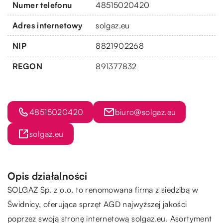
Numer telefonu
48515020420
Adres internetowy
solgaz.eu
NIP
8821902268
REGON
891377832
48515020420
biuro@solgaz.eu
solgaz.eu
Opis działalności
SOLGAZ Sp. z o.o. to renomowana firma z siedzibą w
Świdnicy, oferująca sprzęt AGD najwyższej jakości
poprzez swoją stronę internetową solgaz.eu. Asortyment