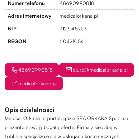
Numer telefonu
48690990818
Adres internetowy
medicalorkana.pl
NIP
7123145923
REGON
60421054
48690990818
biuro@medicalorkana.pl
medicalorkana.pl
Opis działalności
Medical Orkana to portal, gdzie SPA ORKANA Sp. z o.o.
prezentuje swoją bogatą ofertę. Firma z siedzibą w
Lublinie specjalizuje się w usługach kosmetycznych,