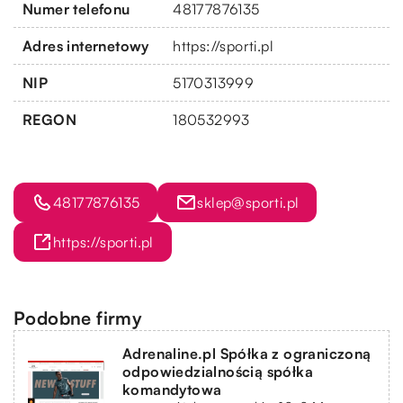
Numer telefonu
48177876135
Adres internetowy
https://sporti.pl
NIP
5170313999
REGON
180532993
48177876135
sklep@sporti.pl
https://sporti.pl
Podobne firmy
Adrenaline.pl Spółka z ograniczoną
odpowiedzialnością spółka
komandytowa