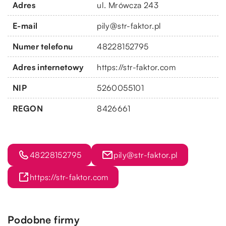
Adres
ul. Mrówcza 243
E-mail
pily@str-faktor.pl
Numer telefonu
48228152795
Adres internetowy
https://str-faktor.com
NIP
5260055101
REGON
8426661
48228152795
pily@str-faktor.pl
https://str-faktor.com
Podobne firmy