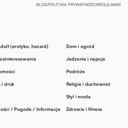
BLOG
POLITYKA PRYWATNOŚCI
REGULAMIN
dult (erotyka, hazard)
Dom i ogród
 zainteresowania
Jedzenie i napoje
omości
Podróże
 i druk
Religia i duchowość
Styl i moda
ści / Pogoda / Informacje
Zdrowie i fitness