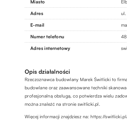
Miasto
El
Adres
ul
E-mail
ma
Numer telefonu
48
Adres internetowy
swi
Opis działalności
Rzeczoznawca budowlany Marek Świtlicki to firma 
budowlane oraz zaawansowane techniki skanowani
profesjonalną obsługą, co potwierdza wielu zadow
można znaleźć na stronie switlicki.pl.
Więcej informacji znajdziesz na:
https://switlicki