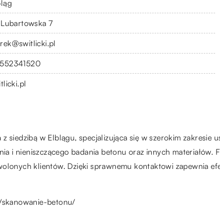
bląg
. Lubartowska 7
rek@switlicki.pl
552341520
tlicki.pl
z siedzibą w Elblągu, specjalizująca się w szerokim zakresie 
a i nieniszczącego badania betonu oraz innych materiałów. 
olonych klientów. Dzięki sprawnemu kontaktowi zapewnia efek
.pl/skanowanie-betonu/