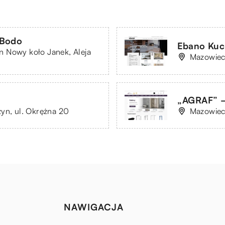
 Bodo
Ebano Kuch
 Nowy koło Janek, Aleja
Mazowiec
„AGRAF” –
yn, ul. Okrężna 20
Mazowieck
NAWIGACJA