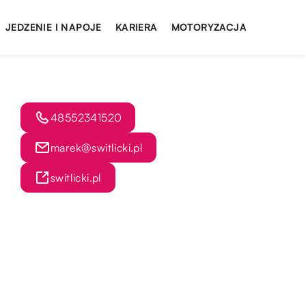
JEDZENIE I NAPOJE
KARIERA
MOTORYZACJA
48552341520
marek@switlicki.pl
switlicki.pl