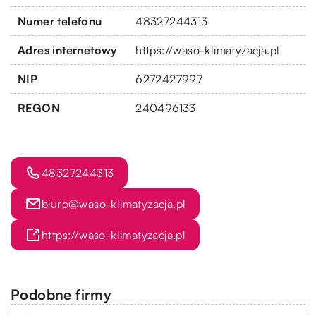
Numer telefonu
48327244313
Adres internetowy
https://waso-klimatyzacja.pl
NIP
6272427997
REGON
240496133
48327244313
biuro@waso-klimatyzacja.pl
https://waso-klimatyzacja.pl
Podobne firmy