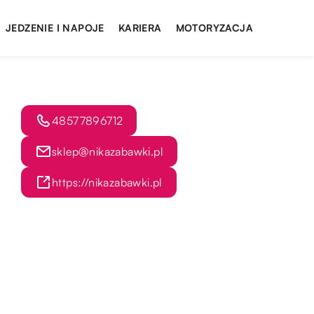
JEDZENIE I NAPOJE
KARIERA
MOTORYZACJA
48577896712
sklep@nikazabawki.pl
https://nikazabawki.pl