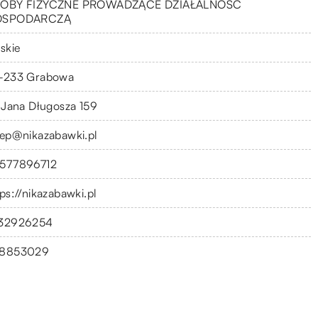
OBY FIZYCZNE PROWADZĄCE DZIAŁALNOŚĆ
OSPODARCZĄ
skie
-233 Grabowa
. Jana Długosza 159
lep@nikazabawki.pl
577896712
tps://nikazabawki.pl
32926254
8853029