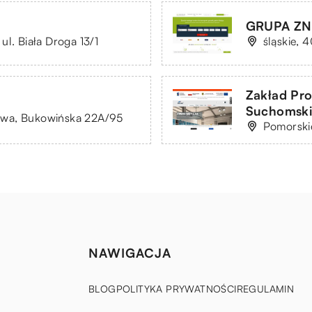
GRUPA ZNA
ul. Biała Droga 13/1
śląskie, 
Zakład Pr
Suchomsk
awa, Bukowińska 22A/95
Pomorskie
NAWIGACJA
BLOG
POLITYKA PRYWATNOŚCI
REGULAMIN