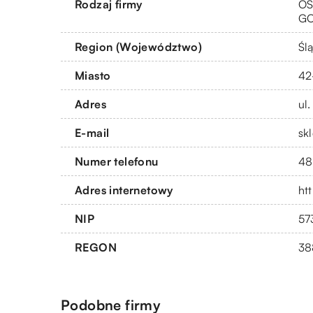
Rodzaj firmy
OS
G
Region (Województwo)
Ślą
Miasto
42
Adres
ul
E-mail
sk
Numer telefonu
48
Adres internetowy
ht
NIP
57
REGON
38
Podobne firmy