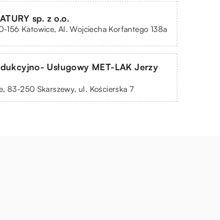
TURY sp. z o.o.
40-156 Katowice, Al. Wojciecha Korfantego 138a
odukcyjno- Usługowy MET-LAK Jerzy
i
, 83-250 Skarszewy, ul. Kościerska 7