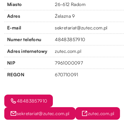
Miasto
26-612 Radom
Adres
Żelazna 9
E-mail
sekretariat@zutec.com.pl
Numer telefonu
48483857910
Adres internetowy
zutec.com.pl
NIP
7961000097
REGON
670710091
48483857910
sekretariat@zutec.com.pl
zutec.com.pl