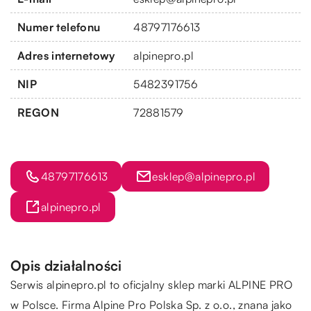
Numer telefonu
48797176613
Adres internetowy
alpinepro.pl
NIP
5482391756
REGON
72881579
48797176613
esklep@alpinepro.pl
alpinepro.pl
Opis działalności
Serwis alpinepro.pl to oficjalny sklep marki ALPINE PRO
w Polsce. Firma Alpine Pro Polska Sp. z o.o., znana jako