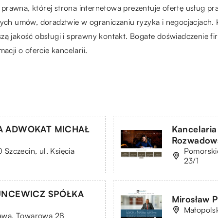
prawna, której strona internetowa prezentuje ofertę usług p
nych umów, doradztwie w ograniczaniu ryzyka i negocjacjach. 
zą jakość obsługi i sprawny kontakt. Bogate doświadczenie f
acji o ofercie kancelarii.
A ADWOKAT MICHAŁ
Kancelari
Rozwadow
zczecin, ul. Księcia
Pomorski
23/1
UNCEWICZ SPÓŁKA
Mirosław 
Małopolsk
awa, Towarowa 28