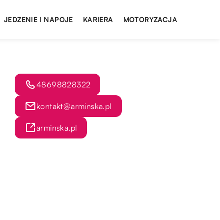
JEDZENIE I NAPOJE
KARIERA
MOTORYZACJA
48698828322
kontakt@arminska.pl
arminska.pl