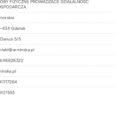
OBY FIZYCZNE PROWADZĄCE DZIAŁALNOŚĆ
OSPODARCZĄ
morskie
-434 Gdańsk
. Danusi 5/5
ntakt@arminska.pl
698828322
minska.pl
41717284
907553