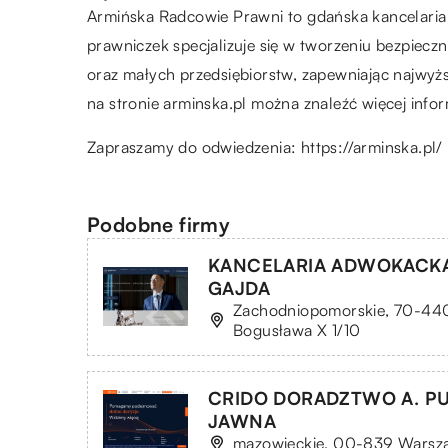
Armińska Radcowie Prawni to gdańska kancelaria 
prawniczek specjalizuje się w tworzeniu bezpiecz
oraz małych przedsiębiorstw, zapewniając najwyżs
na stronie arminska.pl można znaleźć więcej inform
Zapraszamy do odwiedzenia:
https://arminska.pl/
Podobne firmy
KANCELARIA ADWOKACK
GAJDA
Zachodniopomorskie, 70-440 S
Bogusława X 1/10
CRIDO DORADZTWO A. P
JAWNA
mazowieckie, 00-839 Warsz