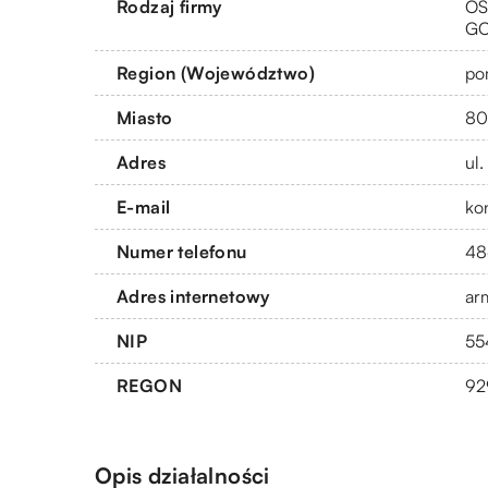
Rodzaj firmy
OS
G
Region (Województwo)
po
Miasto
80
Adres
ul
E-mail
ko
Numer telefonu
48
Adres internetowy
ar
NIP
55
REGON
92
Opis działalności