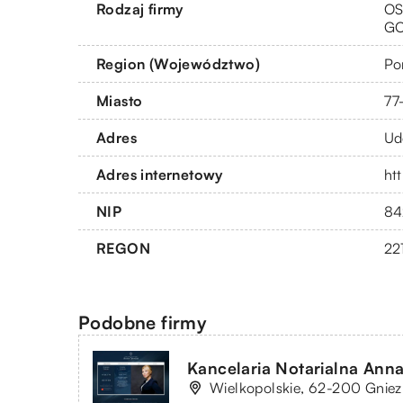
Rodzaj firmy
OS
G
Region (Województwo)
Po
Miasto
77
Adres
Ud
Adres internetowy
htt
NIP
84
REGON
22
Podobne firmy
Kancelaria Notarialna Ann
Wielkopolskie, 62-200 Gniez