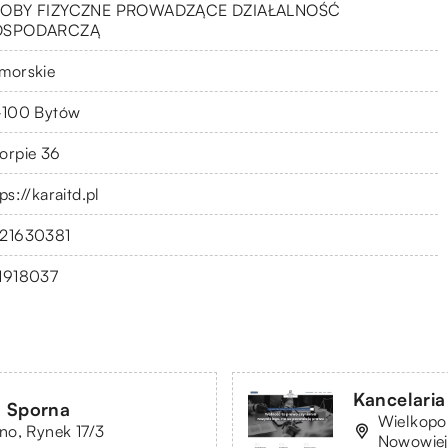
OBY FIZYCZNE PROWADZĄCE DZIAŁALNOŚĆ
OSPODARCZĄ
morskie
-100 Bytów
orpie 36
ps://karaitd.pl
21630381
1918037
Kancelari
a Sporna
Wielkopol
no, Rynek 17/3
Nowowiej