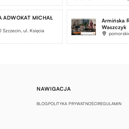
A ADWOKAT MICHAŁ
Armińska 
Waszczyk
zczecin, ul. Księcia
pomorski
NAWIGACJA
BLOG
POLITYKA PRYWATNOŚCI
REGULAMIN