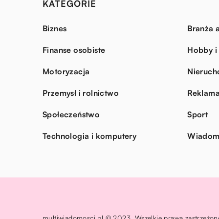
KATEGORIE
Biznes
Branża a
Finanse osobiste
Hobby i
Motoryzacja
Nieruch
Przemysł i rolnictwo
Reklama
Społeczeństwo
Sport
Technologia i komputery
Wiadomo
multiwiadomosci.pl © 2023. Wszelkie prawa zastrzeżon