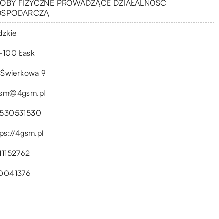
OBY FIZYCZNE PROWADZĄCE DZIAŁALNOŚĆ
OSPODARCZĄ
dzkie
-100 Łask
. Świerkowa 9
sm@4gsm.pl
530531530
tps://4gsm.pl
11152762
0041376