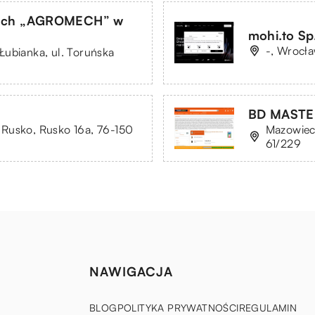
czych „AGROMECH” w
mohi.to Sp.
-, Wrocła
Łubianka, ul. Toruńska
BD MASTER 
Rusko, Rusko 16a, 76-150
Mazowieck
61/229
NAWIGACJA
BLOG
POLITYKA PRYWATNOŚCI
REGULAMIN