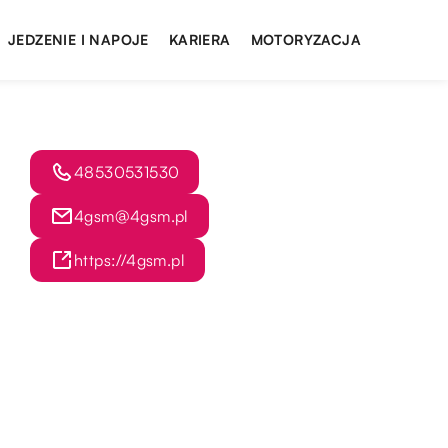
JEDZENIE I NAPOJE
KARIERA
MOTORYZACJA
48530531530
4gsm@4gsm.pl
https://4gsm.pl