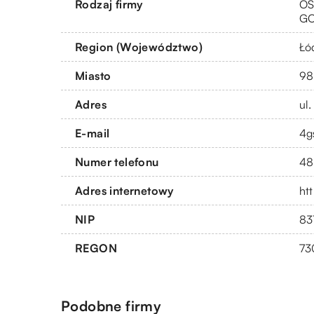
Rodzaj firmy
OS
G
Region (Województwo)
Łó
Miasto
98
Adres
ul
E-mail
4g
Numer telefonu
48
Adres internetowy
ht
NIP
83
REGON
73
Podobne firmy