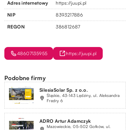
Adres internetowy
https://juupi.pl
NIP
8393217886
REGON
386812687
48607135955
https://juupi.pl
Podobne firmy
SilesiaSolar Sp. z o.o.
Śląskie, 43-143 Lędziny, ul. Aleksandra
Fredry 6
ADRO Artur Adamczyk
Mazowieckie, 05-502 Gołków, ul.