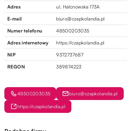
Adres
ul. Hałcnowska 173A
E-mail
biuro@czapkolandia.pl
Numer telefonu
48500203035
Adres internetowy
https://czapkolandia.pl
NIP
9372737687
REGON
389874223
48500203035
biuro@czapkolandia.pl
https://czapkolandia.pl