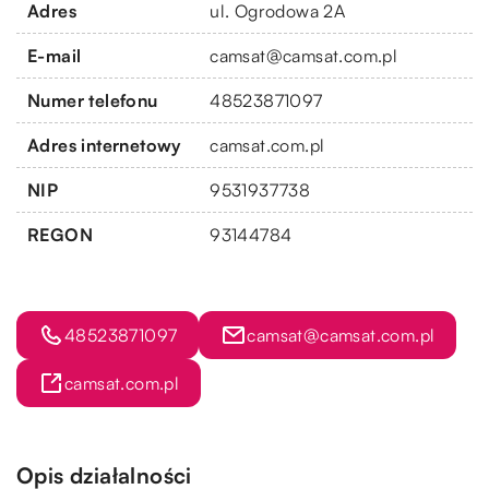
Adres
ul. Ogrodowa 2A
E-mail
camsat@camsat.com.pl
Numer telefonu
48523871097
Adres internetowy
camsat.com.pl
NIP
9531937738
REGON
93144784
48523871097
camsat@camsat.com.pl
camsat.com.pl
Opis działalności