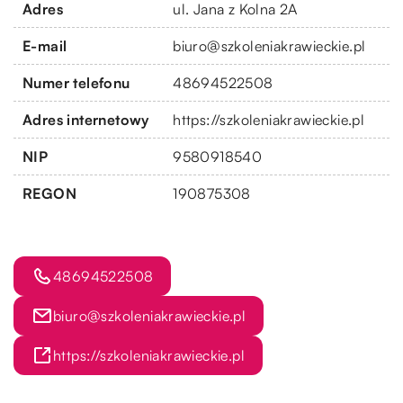
Adres
ul. Jana z Kolna 2A
E-mail
biuro@szkoleniakrawieckie.pl
Numer telefonu
48694522508
Adres internetowy
https://szkoleniakrawieckie.pl
NIP
9580918540
REGON
190875308
48694522508
biuro@szkoleniakrawieckie.pl
https://szkoleniakrawieckie.pl