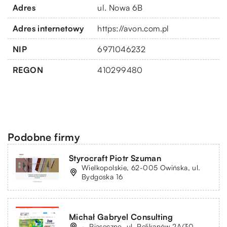
Adres
ul. Nowa 6B
Adres internetowy
https://avon.com.pl
NIP
6971046232
REGON
410299480
Podobne firmy
Styrocraft Piotr Szuman
Wielkopolskie, 62-005 Owińska, ul.
Bydgoska 16
Michał Gabryel Consulting
-, Piaseczno, ul. Pelikanów 2A/30