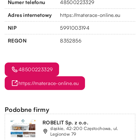
Numer telefonu
48500223329
Adres internetowy
https://materace-online.eu
NIP
5991003194
REGON
8352856
48500223329
https://materace-online.eu
Podobne firmy
ROBELIT Sp. z o.o.
śląskie, 42-200 Częstochowa, ul.
Legionów 79