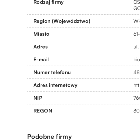
Rodzaj firmy
OS
G
Region (Województwo)
Wi
Miasto
61
Adres
ul
E-mail
bi
Numer telefonu
48
Adres internetowy
ht
NIP
76
REGON
30
Podobne firmy