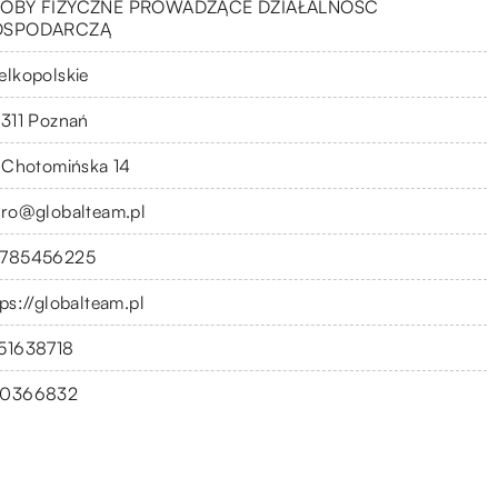
OBY FIZYCZNE PROWADZĄCE DZIAŁALNOŚĆ
OSPODARCZĄ
elkopolskie
-311 Poznań
. Chotomińska 14
uro@globalteam.pl
785456225
tps://globalteam.pl
51638718
0366832