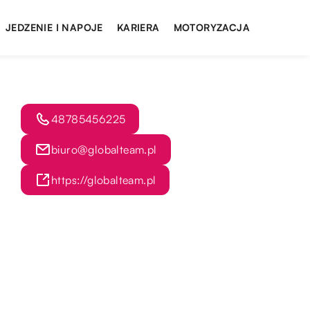
JEDZENIE I NAPOJE
KARIERA
MOTORYZACJA
48785456225
biuro@globalteam.pl
https://globalteam.pl