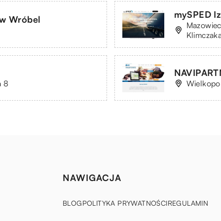
mySPED Iz
w Wróbel
Mazowieck
Klimczaka
NAVIPARTN
a 8
Wielkopol
NAWIGACJA
BLOG
POLITYKA PRYWATNOŚCI
REGULAMIN