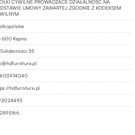
ÓŁKI CYWILNE PROWADZĄCE DZIAŁALNOŚĆ NA
DSTAWIE UMOWY ZAWARTEJ ZGODNIE Z KODEKSEM
WILNYM
elkopolskie
-600 Kępno
 Solidarności 35
fo@hdfurniture.pl
603974040
ps://hdfurniture.pl
92024493
2895166