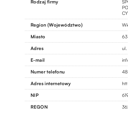
Rodzaj firmy
SP
PO
CY
Region (Województwo)
Wi
Miasto
63
Adres
ul.
E-mail
in
Numer telefonu
48
Adres internetowy
htt
NIP
61
REGON
36