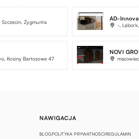
AD-Innova
 Szczecin, Zygmunta
-, Lębork,
NOVI GROU
o, Kosiny Bartosowe 47
mazowiec
NAWIGACJA
BLOG
POLITYKA PRYWATNOŚCI
REGULAMIN