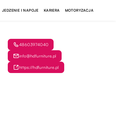
JEDZENIE I NAPOJE
KARIERA
MOTORYZACJA
48603974040
info@hdfurniture.pl
https://hdfurniture.pl