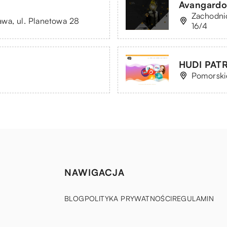
Avangardo
Zachodnio
wa, ul. Planetowa 28
16/4
HUDI PAT
Pomorskie
NAWIGACJA
BLOG
POLITYKA PRYWATNOŚCI
REGULAMIN