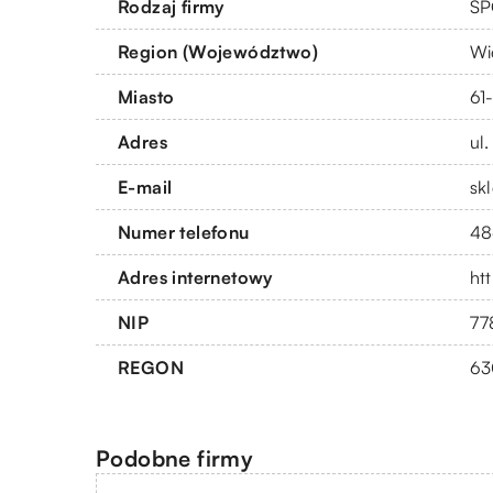
Rodzaj firmy
SP
Region (Województwo)
Wi
Miasto
61
Adres
ul
E-mail
sk
Numer telefonu
48
Adres internetowy
htt
NIP
77
REGON
63
Podobne firmy