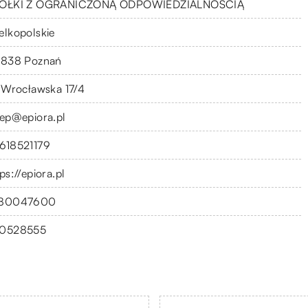
ÓŁKI Z OGRANICZONĄ ODPOWIEDZIALNOŚCIĄ
elkopolskie
-838 Poznań
. Wrocławska 17/4
lep@epiora.pl
618521179
ps://epiora.pl
80047600
0528555