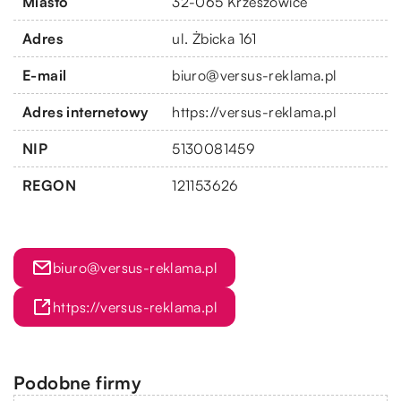
Miasto
32-065 Krzeszowice
Adres
ul. Żbicka 161
E-mail
biuro@versus-reklama.pl
Adres internetowy
https://versus-reklama.pl
NIP
5130081459
REGON
121153626
biuro@versus-reklama.pl
https://versus-reklama.pl
Podobne firmy