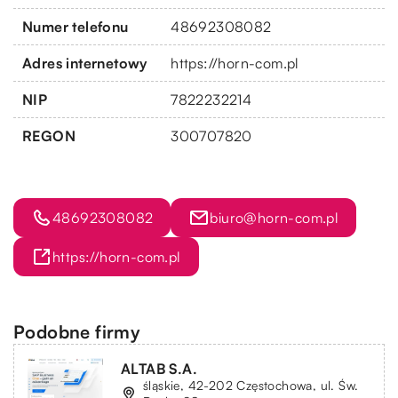
Numer telefonu
48692308082
Adres internetowy
https://horn-com.pl
NIP
7822232214
REGON
300707820
48692308082
biuro@horn-com.pl
https://horn-com.pl
Podobne firmy
ALTAB S.A.
śląskie, 42-202 Częstochowa, ul. Św.