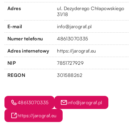
Adres
ul. Dezyderego Chłapowskiego
31/18
E-mail
info@jarograf.pl
Numer telefonu
48613070335
Adres internetowy
https://jarograf.eu
NIP
7851727929
REGON
301588262
48613070335
info@jarograf.pl
https://jarograf.eu