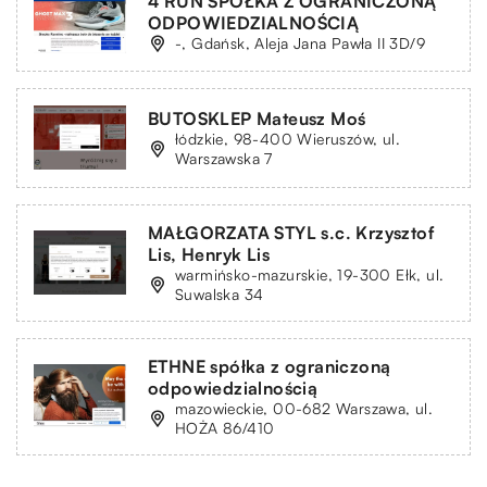
4 RUN SPÓŁKA Z OGRANICZONĄ
ODPOWIEDZIALNOŚCIĄ
-, Gdańsk, Aleja Jana Pawła II 3D/9
BUTOSKLEP Mateusz Moś
łódzkie, 98-400 Wieruszów, ul.
Warszawska 7
MAŁGORZATA STYL s.c. Krzysztof
Lis, Henryk Lis
warmińsko-mazurskie, 19-300 Ełk, ul.
Suwalska 34
ETHNE spółka z ograniczoną
odpowiedzialnością
mazowieckie, 00-682 Warszawa, ul.
HOŻA 86/410