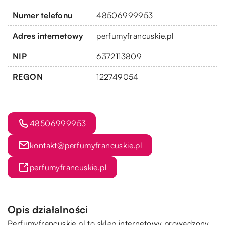
Numer telefonu
48506999953
Adres internetowy
perfumyfrancuskie.pl
NIP
6372113809
REGON
122749054
48506999953
kontakt@perfumyfrancuskie.pl
perfumyfrancuskie.pl
Opis działalności
Perfumyfrancuskie.pl to sklep internetowy prowadzony