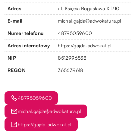
Adres
ul. Księcia Bogusława X 1/10
E-mail
michal.gajda@adwokatura.pl
Numer telefonu
48795059600
Adres internetowy
https://gajda-adwokat.pl
NIP
8512996538
REGON
365639618
48795059600
michal.gajda@adwokatura.pl
https://gajda-adwokat.pl