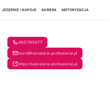
JEDZENIE I NAPOJE
KARIERA
MOTORYZACJA
48573955717
biuro@kancelaria-professional.pl
https://kancelaria-professional.pl