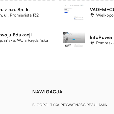
 o.o. Sp. k.
VADEMECUM
, ul. Promienista 132
Wielkopol
woju Edukacji
InfoPower 
ędzińska, Wola Rzędzińska
Pomorskie
NAWIGACJA
BLOG
POLITYKA PRYWATNOŚCI
REGULAMIN