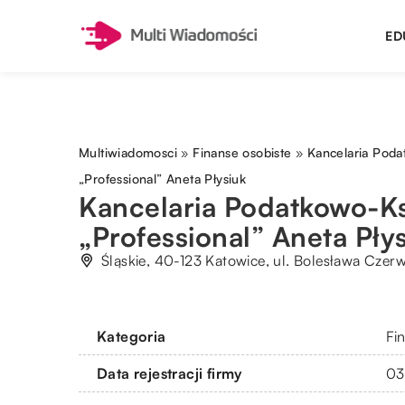
ED
Multiwiadomosci
»
Finanse osobiste
»
Kancelaria Pod
„Professional” Aneta Płysiuk
Kancelaria Podatkowo-K
„Professional” Aneta Pły
Śląskie, 40-123 Katowice, ul. Bolesława Czer
Kategoria
Fi
Data rejestracji firmy
03