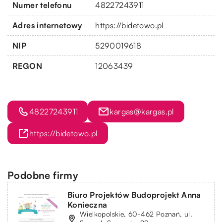
Numer telefonu
48227243911
Adres internetowy
https://bidetowo.pl
NIP
5290019618
REGON
12063439
48227243911
kargas@kargas.pl
https://bidetowo.pl
Podobne firmy
Biuro Projektów Budoprojekt Anna
Konieczna
Wielkopolskie, 60-462 Poznań, ul.