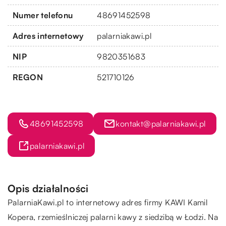
Numer telefonu
48691452598
Adres internetowy
palarniakawi.pl
NIP
9820351683
REGON
521710126
48691452598
kontakt@palarniakawi.pl
palarniakawi.pl
Opis działalności
PalarniaKawi.pl to internetowy adres firmy KAWI Kamil
Kopera, rzemieślniczej palarni kawy z siedzibą w Łodzi. Na