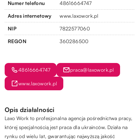
Numer telefonu
48616664747
Adres internetowy
www.laxowork.pl
NIP
7822577060
REGON
360286500
48616664747
praca@laxowork.pl
www.laxowork.pl
Opis działalności
Laxo Work
to profesjonalna agencja pośrednictwa pracy,
której specjalnością jest praca dla ukrainców. Działa na
rynku od wielu lat, gwarantując najwyższą jakość