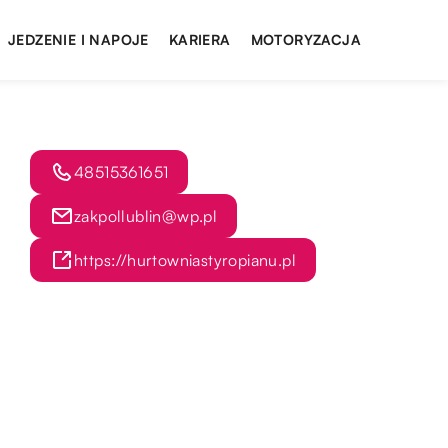
JEDZENIE I NAPOJE
KARIERA
MOTORYZACJA
48515361651
zakpollublin@wp.pl
https://hurtowniastyropianu.pl