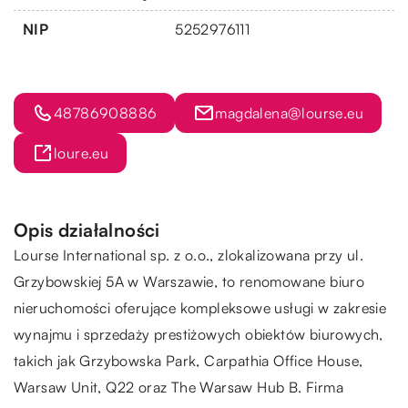
NIP
5252976111
48786908886
magdalena@lourse.eu
loure.eu
Opis działalności
Lourse
International sp. z o.o., zlokalizowana przy ul.
Grzybowskiej 5A w Warszawie, to renomowane biuro
nieruchomości oferujące kompleksowe usługi w zakresie
wynajmu i sprzedaży prestiżowych obiektów biurowych,
takich jak Grzybowska Park, Carpathia Office House,
Warsaw Unit, Q22 oraz The Warsaw Hub B. Firma