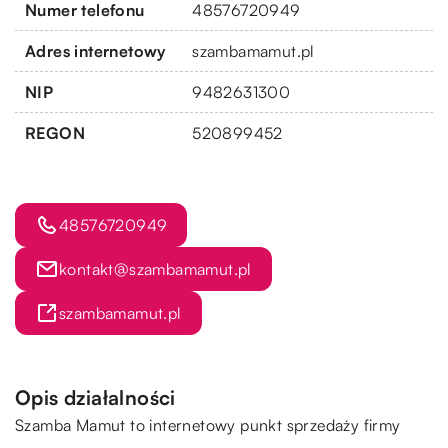
Numer telefonu
48576720949
Adres internetowy
szambamamut.pl
NIP
9482631300
REGON
520899452
48576720949
kontakt@szambamamut.pl
szambamamut.pl
Opis działalności
Szamba Mamut to internetowy punkt sprzedaży firmy