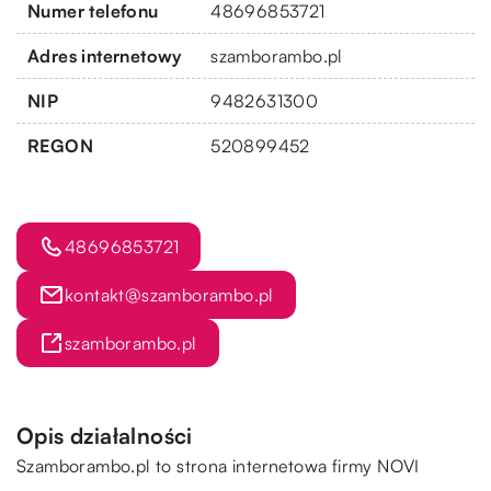
Numer telefonu
48696853721
Adres internetowy
szamborambo.pl
NIP
9482631300
REGON
520899452
48696853721
kontakt@szamborambo.pl
szamborambo.pl
Opis działalności
Szamborambo
.pl to strona internetowa firmy NOVI