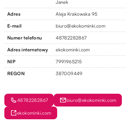
Janek
Adres
Aleja Krakowska 95
E-mail
biuro@ekokominki.com
Numer telefonu
48782282867
Adres internetowy
ekokominki.com
NIP
7991965215
REGON
387009449
48782282867
biuro@ekokominki.com
ekokominki.com