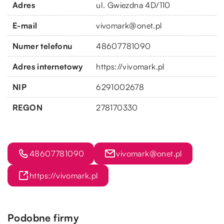
Adres
ul. Gwiezdna 4D/110
E-mail
vivomark@onet.pl
Numer telefonu
48607781090
Adres internetowy
https://vivomark.pl
NIP
6291002678
REGON
278170330
48607781090
vivomark@onet.pl
https://vivomark.pl
Podobne firmy