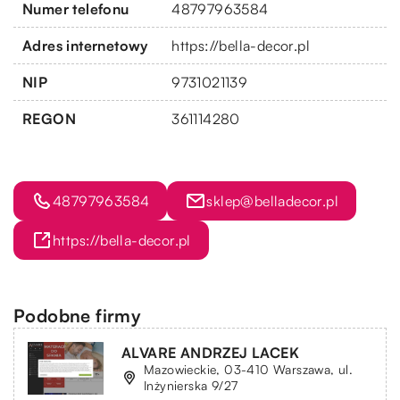
Numer telefonu
48797963584
Adres internetowy
https://bella-decor.pl
NIP
9731021139
REGON
361114280
48797963584
sklep@belladecor.pl
https://bella-decor.pl
Podobne firmy
ALVARE ANDRZEJ LACEK
Mazowieckie, 03-410 Warszawa, ul.
Inżynierska 9/27