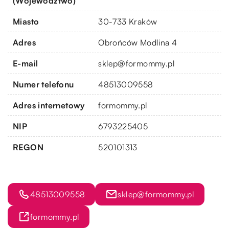
(Województwo)
Miasto
30-733 Kraków
Adres
Obrońców Modlina 4
E-mail
sklep@formommy.pl
Numer telefonu
48513009558
Adres internetowy
formommy.pl
NIP
6793225405
REGON
520101313
48513009558
sklep@formommy.pl
formommy.pl