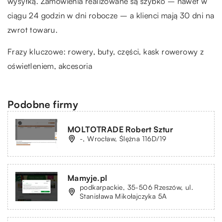
wysyłką. Zamówienia realizowane są szybko – nawet w
ciągu 24 godzin w dni robocze – a klienci mają 30 dni na
zwrot towaru.
Frazy kluczowe: rowery, buty, części,
kask rowerowy z
oświetleniem
, akcesoria
Podobne firmy
MOLTOTRADE Robert Sztur
-, Wrocław, Ślężna 116D/19
Mamyje.pl
podkarpackie, 35-506 Rzeszów, ul.
Stanisława Mikołajczyka 5A