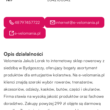
48797457722
internet@e-velomania.pl
e-velomania.pl
Opis działalności
Velomania Jakub Lorek to internetowy sklep rowerowy z
siedzibą w Bydgoszczy, oferujący bogaty asortyment
produktów dla entuzjastów kolarstwa. Na e-velomania.pl
klienci znajdą szeroki wybór rowerów, trenażerów,
akcesoriów, odzieży, kasków, butów, części i okularów.
Firma stawia na wysoką jakość produktów oraz fachowe
doradztwo. Zakupy powyżej 299 zł objęte są darmową