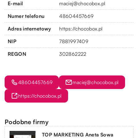
E-mail
maciej@chocobox.pl
Numer telefonu
48604457669
Adres internetowy
https://chocobox.pl
NIP
7881997409
REGON
302862222
48604457669
maciej@chocobox.pl
https://chocobox.pl
Podobne firmy
TOP MARKETING Aneta Sowa