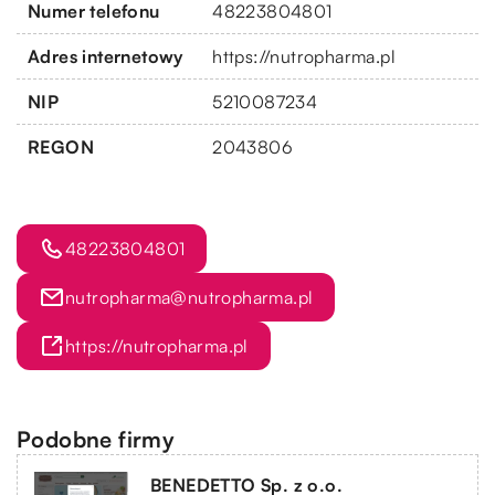
Numer telefonu
48223804801
Adres internetowy
https://nutropharma.pl
NIP
5210087234
REGON
2043806
48223804801
nutropharma@nutropharma.pl
https://nutropharma.pl
Podobne firmy
BENEDETTO Sp. z o.o.