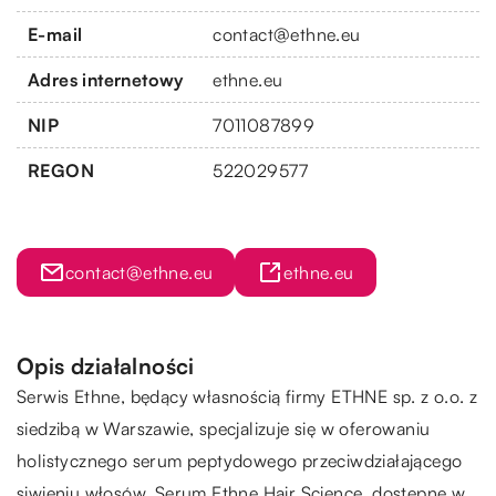
E-mail
contact@ethne.eu
Adres internetowy
ethne.eu
NIP
7011087899
REGON
522029577
contact@ethne.eu
ethne.eu
Opis działalności
Serwis Ethne, będący własnością firmy ETHNE sp. z o.o. z
siedzibą w Warszawie, specjalizuje się w oferowaniu
holistycznego serum peptydowego przeciwdziałającego
siwieniu włosów. Serum Ethne Hair Science, dostępne w