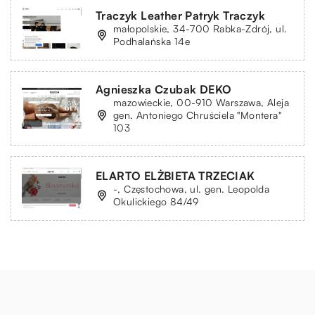
Traczyk Leather Patryk Traczyk
małopolskie, 34-700 Rabka-Zdrój, ul.
Podhalańska 14e
Agnieszka Czubak DEKO
mazowieckie, 00-910 Warszawa, Aleja
gen. Antoniego Chruściela "Montera"
103
ELARTO ELŻBIETA TRZECIAK
-, Częstochowa, ul. gen. Leopolda
Okulickiego 84/49