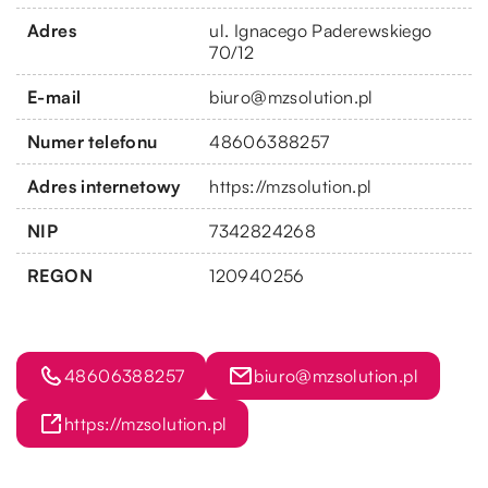
Adres
ul. Ignacego Paderewskiego
70/12
E-mail
biuro@mzsolution.pl
Numer telefonu
48606388257
Adres internetowy
https://mzsolution.pl
NIP
7342824268
REGON
120940256
48606388257
biuro@mzsolution.pl
https://mzsolution.pl