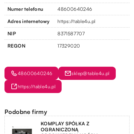
Numer telefonu
48600640246
Adres internetowy
https://table4u.pl
NIP
8371587707
REGON
17329020
48600640246
sklep@table4u.pl
https://table4u.pl
Podobne firmy
KOMPLAY SPÓŁKA Z
OGRANICZONĄ