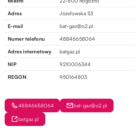
Miasto
22-600 Rogóźno
Adres
Józefowska 53
E-mail
bat-gaz@o2.pl
Numer telefonu
48846658064
Adres internetowy
batgaz.pl
NIP
9210006344
REGON
950164803
48846658064
bat-gaz@o2.pl
batgaz.pl