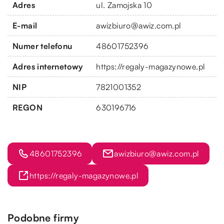
Adres
ul. Zamojska 10
E-mail
awizbiuro@awiz.com.pl
Numer telefonu
48601752396
Adres internetowy
https://regaly-magazynowe.pl
NIP
7821001352
REGON
630196716
48601752396
awizbiuro@awiz.com.pl
https://regaly-magazynowe.pl
Podobne firmy